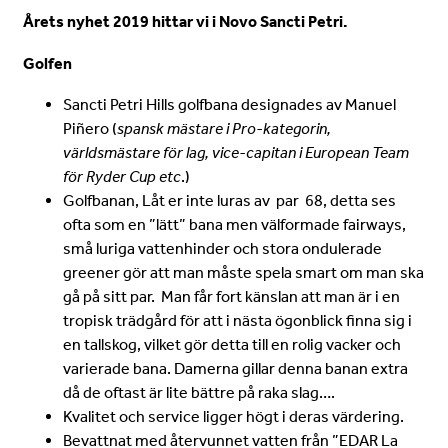
Årets nyhet 2019 hittar vi i Novo Sancti Petri.
Golfen
Sancti Petri Hills golfbana designades av Manuel
Piñero (
spansk mästare i Pro-kategorin,
världsmästare för lag, vice-capitan i European Team
för Ryder Cup etc
.)
Golfbanan, Låt er inte luras av par 68, detta ses
ofta som en ”lätt” bana men välformade fairways,
små luriga vattenhinder och stora ondulerade
greener gör att man måste spela smart om man ska
gå på sitt par. Man får fort känslan att man är i en
tropisk trädgård för att i nästa ögonblick finna sig i
en tallskog, vilket gör detta till en rolig vacker och
varierade bana. Damerna gillar denna banan extra
då de oftast är lite bättre på raka slag….
Kvalitet och service ligger högt i deras värdering.
Bevattnat med återvunnet vatten från ”EDAR La