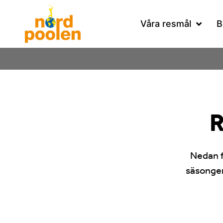
Våra resmål
B
R
Nedan f
säsongen