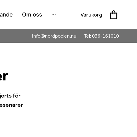
sande
Om oss
···
Varukorg
info@nordpoolen.nu
Tel: 036-161010
er
orts för
resenärer