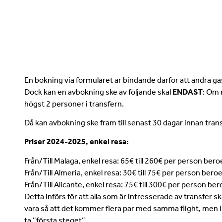
En bokning via formuläret är bindande därför att andra gä
Dock kan en avbokning ske av följande skäl
ENDAST
: Om n
högst 2 personer i transfern.
Då kan avbokning ske fram till senast 30 dagar innan transfe
Priser 2024-2025, enkel resa:
Från/Till Malaga, enkel resa: 65€ till 260€ per person ber
Från/Till Almeria, enkel resa: 30€ till 75€ per person ber
Från/Till Alicante, enkel resa: 75€ till 300€ per person b
Detta införs för att alla som är intresserade av transfer s
vara så att det kommer flera par med samma flight, men in
ta ”första steget”.