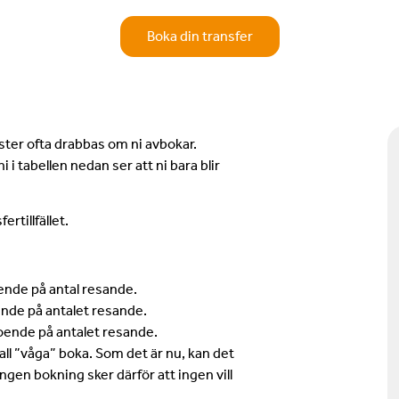
Boka din transfer
ster ofta drabbas om ni avbokar.
i i tabellen nedan ser att ni bara blir
rtillfället.
oende på antal resande.
oende på antalet resande.
eroende på antalet resande.
kall ”våga” boka. Som det är nu, kan det
gen bokning sker därför att ingen vill